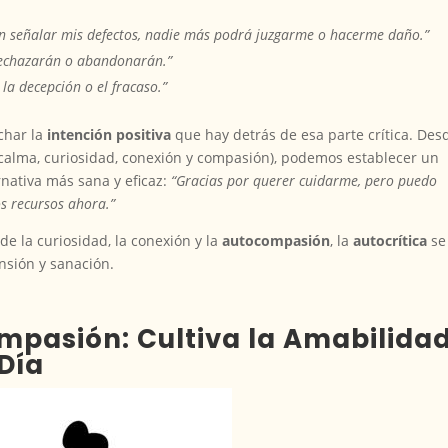
 en señalar mis defectos, nadie más podrá juzgarme o hacerme daño.”
 rechazarán o abandonarán.”
 la decepción o el fracaso.”
uchar la
intención positiva
que hay detrás de esa parte crítica. Des
e calma, curiosidad, conexión y compasión), podemos establecer un
rnativa más sana y eficaz:
“Gracias por querer cuidarme, pero puedo
s recursos ahora.”
e la curiosidad, la conexión y la
autocompasión
, la
autocrítica
se
nsión y sanación.
mpasión: Cultiva la Amabilida
Día