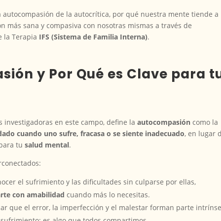
la autocompasión de la autocrítica, por qué nuestra mente tiende a
ón más sana y compasiva con nosotras mismas a través de
e la Terapia
IFS (Sistema de Familia Interna)
.
sión y Por Qué es Clave para t
es investigadoras en este campo, define la
autocompasión
como la
dado cuando uno sufre, fracasa o se siente inadecuado
, en lugar 
 para tu
salud mental
.
rconectados:
cer el sufrimiento y las dificultades sin culparse por ellas,
rte con amabilidad
cuando más lo necesitas.
r que el error, la imperfección y el malestar forman parte intríns
 sufrimiento; es algo que todos compartimos.