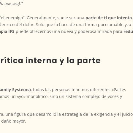
o que sea).”
s “el enemigo”. Generalmente, suele ser una
parte de ti que intenta
güenza o del dolor. Solo que lo hace de una forma poco amable y, a 
apia IFS
puede ofrecernos una nueva y poderosa mirada para
redu
rítica interna y la parte
Family Systems)
, todas las personas tenemos diferentes «Partes
somos un «yo» monolítico, sino un sistema complejo de voces y
, una figura que desarrolló la estrategia de la exigencia y el juici
n daño mayor.