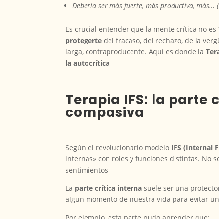
Debería ser más fuerte, más productiva, más… (l
Es crucial entender que la mente crítica no e
protegerte
del fracaso, del rechazo, de la ver
larga, contraproducente. Aquí es donde la
Ter
la autocrítica
Terapia IFS: la parte c
compasiva
Según el revolucionario modelo
IFS (Internal 
internas» con roles y funciones distintas. No 
sentimientos.
La
parte crítica interna
suele ser una protectora
algún momento de nuestra vida para evitar u
Por ejemplo, esta parte pudo aprender que: