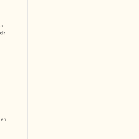
la
cir
o en