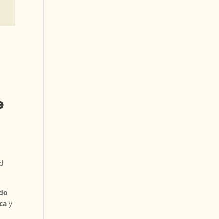
e
ad
ndo
ica
y